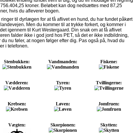
lioteket endelig fundet frem til dig, og du vil modtage en regning
 756.404,25 kroner. Beløbet kan dog nedsættes med 87,25
ner, hvis du afleverer bogen.
ringer til dyrlægen for at få aflivet en hund, du har fundet påkørt
 landevejen. Men du kommer til at trykke forkert, og kommer i
det igennem til Kurt Westergaard. Din snak om at få aflivet
eren falder ikke i god jord hos PET, så det er ikke indbildning,
 du nu føler, at nogen følger efter dig. Pas også på, hvad du
er i telefonen.
Stenbukken:
Vandmanden:
Fiskene:
Vædderen:
Tyren:
Tvillingerne:
Krebsen:
Løven:
Jomfruen:
Vægten:
Skorpionen:
Skytten: