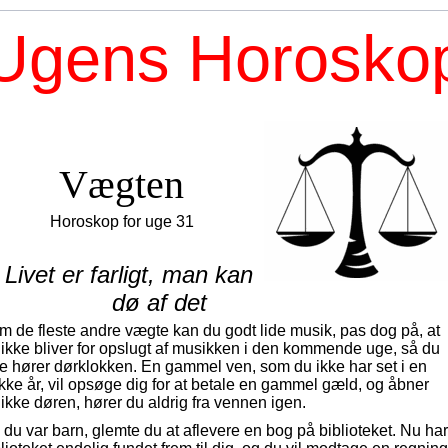
Ugens Horosko
Vægten
Horoskop for uge 31
 Livet er farligt, man kan
dø af det
m de fleste andre vægte kan du godt lide musik, pas dog på, at
 ikke bliver for opslugt af musikken i den kommende uge, så du
ke hører dørklokken. En gammel ven, som du ikke har set i en
kke år, vil opsøge dig for at betale en gammel gæld, og åbner
ikke døren, hører du aldrig fra vennen igen.
du var barn, glemte du at aflevere en bog på biblioteket. Nu har