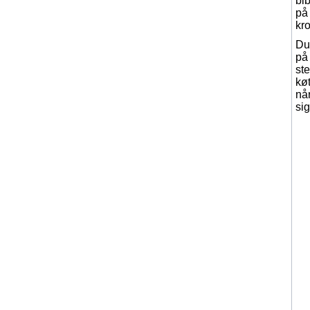
bib
på
kro
Du 
på
ste
køt
når
sig