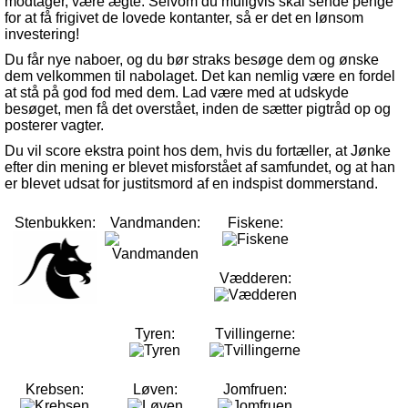
modtager, være ægte. Selvom du muligvis skal sende penge
for at få frigivet de lovede kontanter, så er det en lønsom
investering!
Du får nye naboer, og du bør straks besøge dem og ønske
dem velkommen til nabolaget. Det kan nemlig være en fordel
at stå på god fod med dem. Lad være med at udskyde
besøget, men få det overstået, inden de sætter pigtråd op og
posterer vagter.
Du vil score ekstra point hos dem, hvis du fortæller, at Jønke
efter din mening er blevet misforstået af samfundet, og at han
er blevet udsat for justitsmord af en indspist dommerstand.
Stenbukken:
Vandmanden:
Fiskene:
Vædderen:
Tyren:
Tvillingerne:
Krebsen:
Løven:
Jomfruen: