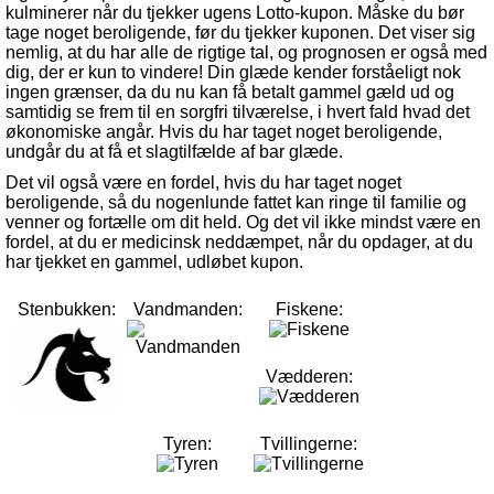
kulminerer når du tjekker ugens Lotto-kupon. Måske du bør
tage noget beroligende, før du tjekker kuponen. Det viser sig
nemlig, at du har alle de rigtige tal, og prognosen er også med
dig, der er kun to vindere! Din glæde kender forståeligt nok
ingen grænser, da du nu kan få betalt gammel gæld ud og
samtidig se frem til en sorgfri tilværelse, i hvert fald hvad det
økonomiske angår. Hvis du har taget noget beroligende,
undgår du at få et slagtilfælde af bar glæde.
Det vil også være en fordel, hvis du har taget noget
beroligende, så du nogenlunde fattet kan ringe til familie og
venner og fortælle om dit held. Og det vil ikke mindst være en
fordel, at du er medicinsk neddæmpet, når du opdager, at du
har tjekket en gammel, udløbet kupon.
Stenbukken:
Vandmanden:
Fiskene:
Vædderen:
Tyren:
Tvillingerne: