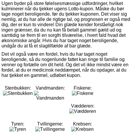
Ugen byder på store følelsesmæssige udfordringer, hvilket
kulminerer når du tjekker ugens Lotto-kupon. Måske du bør
tage noget beroligende, før du tjekker kuponen. Det viser sig
nemlig, at du har alle de rigtige tal, og prognosen er også med
dig, der er kun to vindere! Din glæde kender forståeligt nok
ingen grænser, da du nu kan få betalt gammel gæld ud og
samtidig se frem til en sorgfri tilværelse, i hvert fald hvad det
økonomiske angår. Hvis du har taget noget beroligende,
undgår du at få et slagtilfælde af bar glæde.
Det vil også være en fordel, hvis du har taget noget
beroligende, så du nogenlunde fattet kan ringe til familie og
venner og fortælle om dit held. Og det vil ikke mindst være en
fordel, at du er medicinsk neddæmpet, når du opdager, at du
har tjekket en gammel, udløbet kupon.
Stenbukken:
Vandmanden:
Fiskene:
Vædderen:
Tyren:
Tvillingerne:
Krebsen: